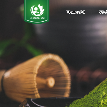
Nhảy đến nội dung
Trang chủ
Về c