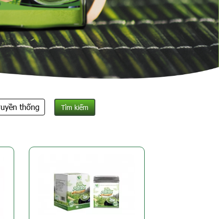
ruyền thống
g