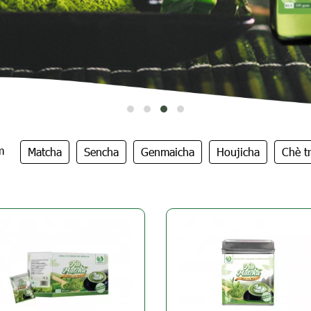
m
Matcha
Sencha
Genmaicha
Houjicha
Chè t
Chè thảo dược
Trà Ô Long
Chè xanh cổ thụ
Chè xanh hữu cơ
Chè xanh
Chè xanh truyền thốn
Chè xanh Kim Tuyên
Dâu tây