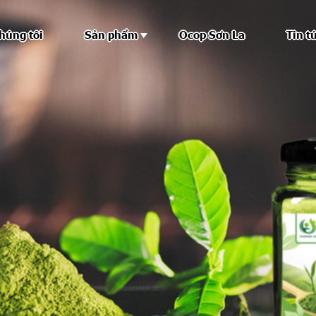
húng tôi
Sản phẩm
Ocop Sơn La
Tin t