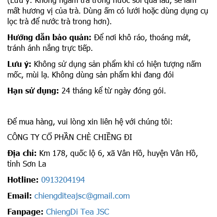
mất hương vị của trà. Dùng ấm có lưới hoặc dùng dụng cụ
lọc trà để nước trà trong hơn).
Hướng dẫn bảo quản:
Để nơi khô ráo, thoáng mát,
tránh ánh nắng trực tiếp.
Lưu ý:
Không sử dụng sản phẩm khi có hiện tượng nấm
mốc, mùi lạ. Không dùng sản phẩm khi đang đói
Hạn sử dụng:
24 tháng kể từ ngày đóng gói.
Để mua hàng, vui lòng xin liên hệ với chúng tôi:
CÔNG TY CỔ PHẦN CHÈ CHIỀNG ĐI
Địa chỉ:
Km 178, quốc lộ 6, xã Vân Hồ, huyện Vân Hồ,
tỉnh Sơn La
0913204194
Hotline:
chiengditeajsc@gmail.com
Email:
ChiengDi Tea JSC
Fanpage: