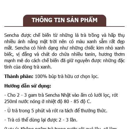
THÔNG TIN SẢN PHẨM
Sencha được chế biến từ những lá trà trồng và hấp thụ
nhiều ánh nắng mặt trời nên có màu xanh sẫm rất đẹp
mắt. Sencha có hình dạng như những chiếc kim nhỏ xanh
biếc, vị đắng và chát do chứa nhiều tanin, hương thơm
mạnh mẽ do cách chế biến đã giữ nguyên được những đặc
tính của dòng trà xanh.
Thành phần:
100% búp trà hữu cơ chọn lọc.
Hướng dẫn sử dụng:
- Cho 2 - 3 gam trà Sencha Nhật vào ấm có lưới lọc, rót
250ml nước nóng ở nhiệt độ 80 - 85 độ C.
- Ủ trà trong 5 phút và rót ra tách để thưởng thức.
- Trà có thể dùng lại được 2 - 3 lần.
(Lưu ý: Không ngâm trà trong nước sôi quá lâu, sẽ làm