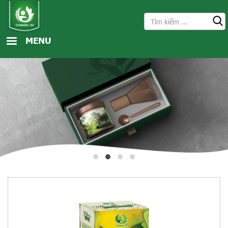
Nhảy đến nội dung
Tìm kiếm
Search form
MENU