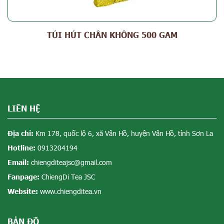
TÚI HÚT CHÂN KHÔNG 500 GAM
LIÊN HỆ
Địa chỉ:
Km 178, quốc lộ 6, xã Vân Hồ, huyện Vân Hồ, tỉnh Sơn La
Hotline:
0913204194
Email:
chiengditeajsc@gmail.com
Fanpage:
ChiengDi Tea JSC
Website:
www.chiengditea.vn
BẢN ĐỒ