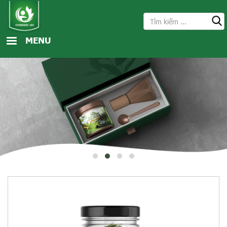
Nhảy đến nội dung
Tìm kiếm
Search form
MENU