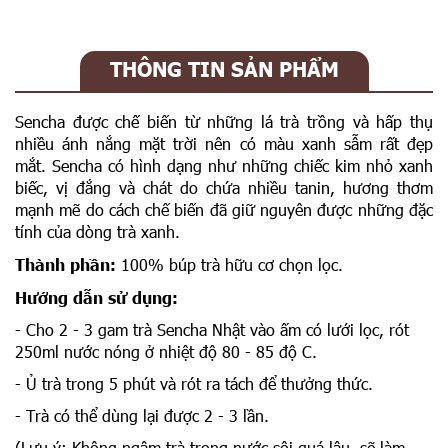
THÔNG TIN SẢN PHẨM
Sencha được chế biến từ những lá trà trồng và hấp thụ
nhiều ánh nắng mặt trời nên có màu xanh sẫm rất đẹp
mắt. Sencha có hình dạng như những chiếc kim nhỏ xanh
biếc, vị đắng và chát do chứa nhiều tanin, hương thơm
mạnh mẽ do cách chế biến đã giữ nguyên được những đặc
tính của dòng trà xanh.
Thành phần:
100% búp trà hữu cơ chọn lọc.
Hướng dẫn sử dụng:
- Cho 2 - 3 gam trà Sencha Nhật vào ấm có lưới lọc, rót
250ml nước nóng ở nhiệt độ 80 - 85 độ C.
- Ủ trà trong 5 phút và rót ra tách để thưởng thức.
- Trà có thể dùng lại được 2 - 3 lần.
(Lưu ý: Không ngâm trà trong nước sôi quá lâu, sẽ làm