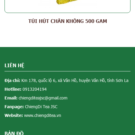
TÚI HÚT CHÂN KHÔNG 500 GAM
LIÊN HỆ
Địa chỉ:
Km 178, quốc lộ 6, xã Vân Hồ, huyện Vân Hồ, tỉnh Sơn La
Hotline:
0913204194
Email:
chiengditeajsc@gmail.com
Fanpage:
ChiengDi Tea JSC
Website:
www.chiengditea.vn
BẢN ĐỒ