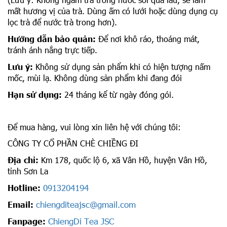
mất hương vị của trà. Dùng ấm có lưới hoặc dùng dụng cụ
lọc trà để nước trà trong hơn).
Hướng dẫn bảo quản:
Để nơi khô ráo, thoáng mát,
tránh ánh nắng trực tiếp.
Lưu ý:
Không sử dụng sản phẩm khi có hiện tượng nấm
mốc, mùi lạ. Không dùng sản phẩm khi đang đói
Hạn sử dụng:
24 tháng kể từ ngày đóng gói.
Để mua hàng, vui lòng xin liên hệ với chúng tôi:
CÔNG TY CỔ PHẦN CHÈ CHIỀNG ĐI
Địa chỉ:
Km 178, quốc lộ 6, xã Vân Hồ, huyện Vân Hồ,
tỉnh Sơn La
0913204194
Hotline:
chiengditeajsc@gmail.com
Email:
ChiengDi Tea JSC
Fanpage: