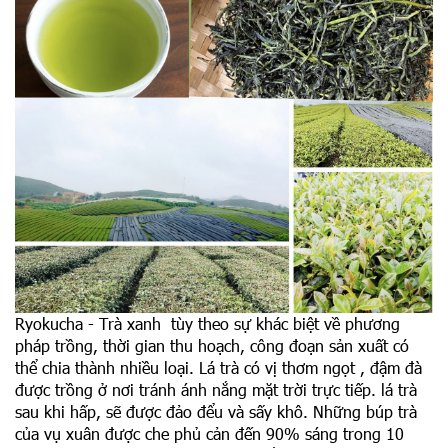
Ryokucha - Trà xanh tùy theo sự khác biệt về phương
pháp trồng, thời gian thu hoạch, công đoạn sản xuất có
thể chia thành nhiều loại. Lá trà có vị thơm ngọt , đậm đà
được trồng ở nơi tránh ánh nắng mặt trời trực tiếp. lá trà
sau khi hấp, sẽ được đảo đểu và sấy khô. Những búp trà
của vụ xuân được che phủ cản đến 90% sáng trong 10