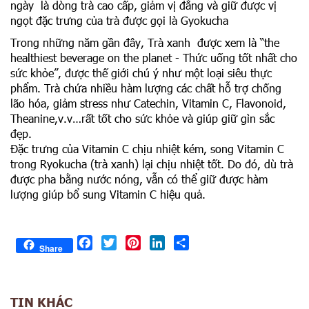
ngày là dòng trà cao cấp, giảm vị đắng và giữ được vị
ngọt đặc trưng của trà được gọi là Gyokucha
Trong những năm gần đây, Trà xanh được xem là “the
healthiest beverage on the planet - Thức uống tốt nhất cho
sức khỏe”, được thế giới chú ý như một loại siêu thực
phẩm. Trà chứa nhiều hàm lượng các chất hỗ trợ chống
lão hóa, giảm stress như Catechin, Vitamin C, Flavonoid,
Theanine,v.v…rất tốt cho sức khỏe và giúp giữ gìn sắc
đẹp.
Đặc trưng của Vitamin C chịu nhiệt kém, song Vitamin C
trong Ryokucha (trà xanh) lại chịu nhiệt tốt. Do đó, dù trà
được pha bằng nước nóng, vẫn có thể giữ được hàm
lượng giúp bổ sung Vitamin C hiệu quả.
Facebook
Twitter
Pinterest
LinkedIn
Share
Share
TIN KHÁC