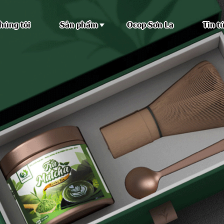
húng tôi
Sản phẩm
Ocop Sơn La
Tin t