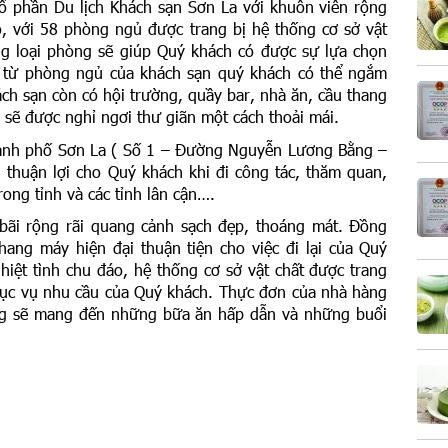
ổ phần Du lịch Khách sạn Sơn La với khuôn viên rộng
, với 58 phòng ngủ được trang bị hệ thống cơ sở vật
ủng loại phòng sẽ giúp Quý khách có được sự lựa chọn
t từ phòng ngủ của khách sạn quý khách có thể ngắm
ách sạn còn có hội trường, quầy bar, nhà ăn, cầu thang
sẽ được nghỉ ngơi thư giãn một cách thoải mái.
nh phố Sơn La ( Số 1 – Đường Nguyễn Lương Bằng –
 thuận lợi cho Quý khách khi đi công tác, thăm quan,
rong tỉnh và các tỉnh lân cận….
 bãi rộng rãi quang cảnh sạch đẹp, thoáng mát. Đồng
hang máy hiện đại thuận tiện cho việc đi lại của Quý
hiệt tình chu đáo, hệ thống cơ sở vật chất được trang
phục vụ nhu cầu của Quý khách. Thực đơn của nhà hàng
ơng sẽ mang đến những bữa ăn hấp dẫn và những buổi